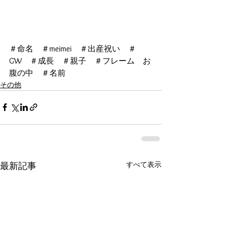
＃命名　＃meimei　＃出産祝い　＃
GW　＃成長　＃親子　＃フレーム　お
腹の中　＃名前
その他
すべて表示
最新記事