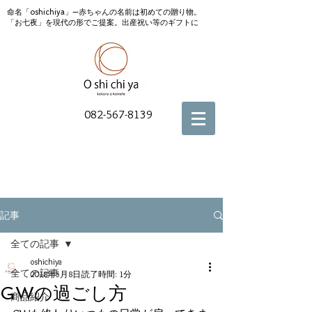
命名「oshichiya」—赤ちゃんの名前は初めての贈り物。
「お七夜」を現代の形でご提案。出産祝い等のギフトに
082-567-8139
記事
全ての記事
oshichiya
全ての記事
2018年5月8日
読了時間: 1分
GWの過ごし方
商品紹介