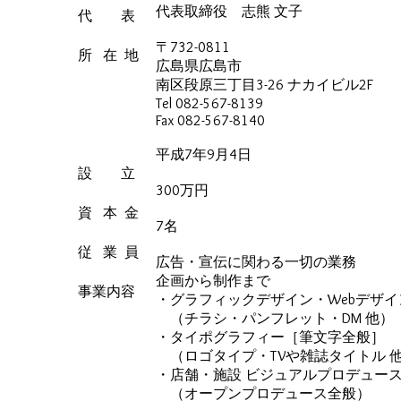
代表取締役 志熊 文子
代 表
〒732-0811
所 在 地
広島県広島市
南区段原三丁目3-26 ナカイビル2F
Tel 082-567-8139
Fax 082-567-8140
平成7年9月4日
設 立
300万円
資 本 金
7名
従 業 員
広告・宣伝に関わる一切の業務
企画から制作まで
事業内容
・グラフィックデザイン・Webデザイ
（チラシ・パンフレット・DM 他）
・タイポグラフィー［筆文字全般］
（ロゴタイプ・TVや雑誌タイトル 
・店舗・施設 ビジュアルプロデュー
（オープンプロデュース全般）